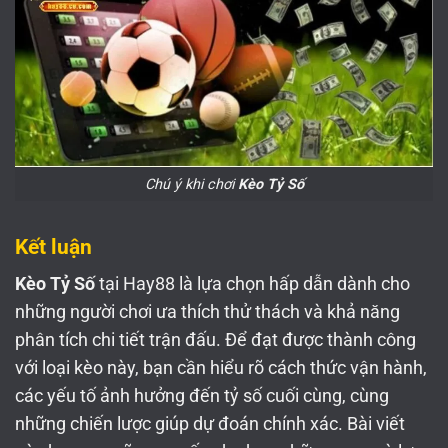
Chú ý khi chơi
Kèo Tỷ Số
Kết luận
Kèo Tỷ Số
tại Hay88 là lựa chọn hấp dẫn dành cho
những người chơi ưa thích thử thách và khả năng
phân tích chi tiết trận đấu. Để đạt được thành công
với loại kèo này, bạn cần hiểu rõ cách thức vận hành,
các yếu tố ảnh hưởng đến tỷ số cuối cùng, cùng
những chiến lược giúp dự đoán chính xác. Bài viết