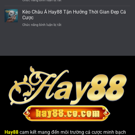
Chức năng bình luận bị tắt
ở
Thế
98%
Kèo
Giới
Châu
Kèo Châu Á Hay88 Tận Hưởng Thời Gian Đẹp Cá
Cá
Âu
Cược
Cược
Tận
Hấp
Chức năng bình luận bị tắt
ở
Hưởng
Dẫn
Kèo
Cảm
Số
Châu
Giác
1
Á
Cá
Hay88
Cược
Tận
Tại
Hưởng
Hay88
Thời
Gian
Đẹp
Cá
Cược
Hay88
cam kết mang đến môi trường cá cược minh bạch