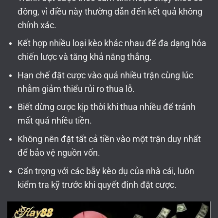
đông, vì điều này thường dẫn đến kết quả không
chính xác.
Kết hợp nhiều loại kèo khác nhau để đa dạng hóa
chiến lược và tăng khả năng thắng.
Hạn chế đặt cược vào quá nhiều trận cùng lúc
nhằm giảm thiểu rủi ro thua lỗ.
Biết dừng cược kịp thời khi thua nhiều để tránh
mất quá nhiều tiền.
Không nên đặt tất cả tiền vào một trận duy nhất
để bảo vệ nguồn vốn.
Cẩn trọng với các bẫy kèo dụ của nhà cái, luôn
kiểm tra kỹ trước khi quyết định đặt cược.