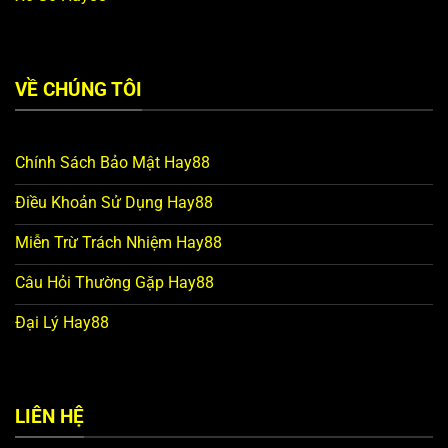
VỀ CHÚNG TÔI
Chính Sách Bảo Mật Hay88
Điều Khoản Sử Dụng Hay88
Miễn Trừ Trách Nhiệm Hay88
Câu Hỏi Thường Gặp Hay88
Đại Lý Hay88
LIÊN HỆ