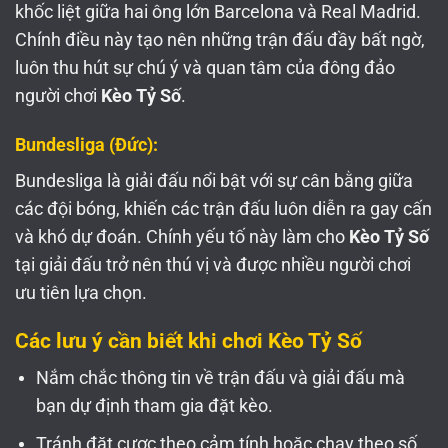
khốc liệt giữa hai ông lớn Barcelona và Real Madrid.
Chính điều này tạo nên những trận đấu đầy bất ngờ,
luôn thu hút sự chú ý và quan tâm của đông đảo
người chơi
Kèo Tỷ Số
.
Bundesliga (Đức):
Bundesliga là giải đấu nổi bật với sự cân bằng giữa
các đội bóng, khiến các trận đấu luôn diễn ra gay cấn
và khó dự đoán. Chính yếu tố này làm cho
Kèo Tỷ Số
tại giải đấu trở nên thú vị và được nhiều người chơi
ưu tiên lựa chọn.
Các lưu ý cần biết khi chơi Kèo Tỷ Số
Nắm chắc thông tin về trận đấu và giải đấu mà
bạn dự định tham gia đặt kèo.
Tránh đặt cược theo cảm tính hoặc chạy theo số