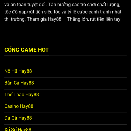
và an toàn tuyệt đối. Tận hưởng các trò chơi chất lượng,
tốc độ nạp/rút tiền siêu tốc và tỷ lệ cược cạnh tranh nhất
thị trường. Tham gia Hay88 – Thắng lớn, rút tiền liền tay!
CỔNG GAME HOT
Nổ Hũ Hay88
Bắn Cá Hay88
Thể Thao Hay88
Casino Hay88
Đá Gà Hay88
Xổ Số Hay88