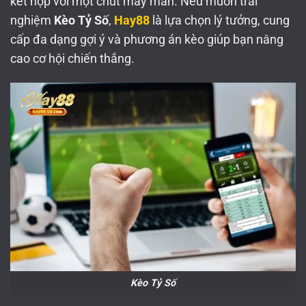
kết hợp với một chút may mắn. Nếu muốn trải
nghiệm
Kèo Tỷ Số
,
Hay88
là lựa chọn lý tưởng, cung
cấp đa dạng gợi ý và phương án kèo giúp bạn nâng
cao cơ hội chiến thắng.
Kèo Tỷ Số