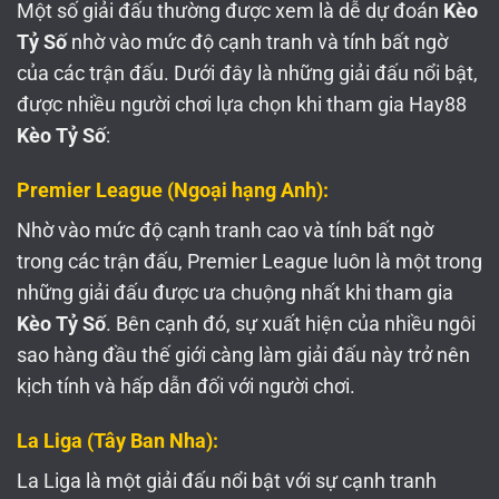
Một số giải đấu thường được xem là dễ dự đoán
Kèo
Tỷ Số
nhờ vào mức độ cạnh tranh và tính bất ngờ
của các trận đấu. Dưới đây là những giải đấu nổi bật,
được nhiều người chơi lựa chọn khi tham gia Hay88
Kèo Tỷ Số
:
Premier League (Ngoại hạng Anh):
Nhờ vào mức độ cạnh tranh cao và tính bất ngờ
trong các trận đấu, Premier League luôn là một trong
những giải đấu được ưa chuộng nhất khi tham gia
Kèo Tỷ Số
. Bên cạnh đó, sự xuất hiện của nhiều ngôi
sao hàng đầu thế giới càng làm giải đấu này trở nên
kịch tính và hấp dẫn đối với người chơi.
La Liga (Tây Ban Nha):
La Liga là một giải đấu nổi bật với sự cạnh tranh