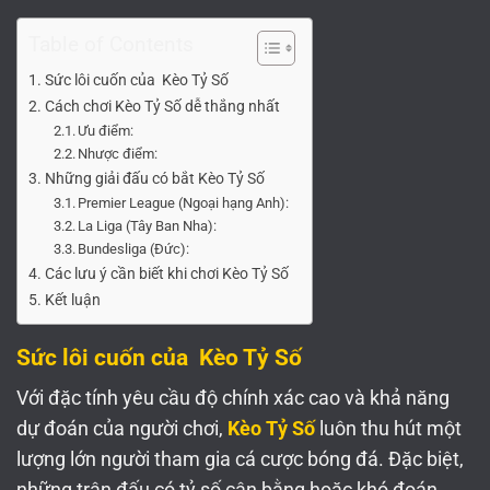
Table of Contents
Sức lôi cuốn của Kèo Tỷ Số
Cách chơi Kèo Tỷ Số dễ thắng nhất
Ưu điểm:
Nhược điểm:
Những giải đấu có bắt Kèo Tỷ Số
Premier League (Ngoại hạng Anh):
La Liga (Tây Ban Nha):
Bundesliga (Đức):
Các lưu ý cần biết khi chơi Kèo Tỷ Số
Kết luận
Sức lôi cuốn của Kèo Tỷ Số
Với đặc tính yêu cầu độ chính xác cao và khả năng
dự đoán của người chơi,
Kèo Tỷ Số
luôn thu hút một
lượng lớn người tham gia cá cược bóng đá. Đặc biệt,
những trận đấu có tỷ số cân bằng hoặc khó đoán