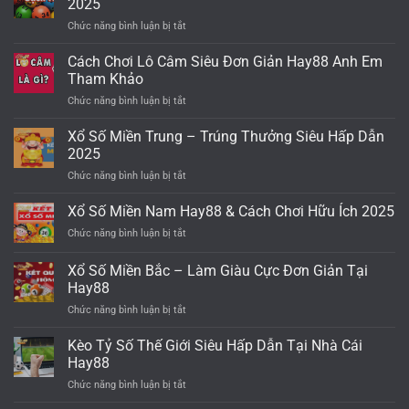
2025
Khám
Chức năng bình luận bị tắt
ở
Phá
Bạch
Sự
Thủ
Cách Chơi Lô Câm Siêu Đơn Giản Hay88 Anh Em
Lôi
Lô
Cuốn
Tham Khảo
Là
Đặc
Chức năng bình luận bị tắt
ở
Gì?
Biệt
Cách
Cách
Của
Chơi
Xổ Số Miền Trung – Trúng Thưởng Siêu Hấp Dẫn
Chơi
Hay88
Lô
Dễ
2025
Câm
Dàng
Chức năng bình luận bị tắt
ở
Siêu
Nhất
Xổ
Đơn
Năm
Số
Xổ Số Miền Nam Hay88 & Cách Chơi Hữu Ích 2025
Giản
2025
Miền
Hay88
Chức năng bình luận bị tắt
ở
Trung
Anh
Xổ
–
Em
Số
Xổ Số Miền Bắc – Làm Giàu Cực Đơn Giản Tại
Trúng
Tham
Miền
Thưởng
Hay88
Khảo
Nam
Siêu
Chức năng bình luận bị tắt
ở
Hay88
Hấp
Xổ
&
Dẫn
Số
Cách
Kèo Tỷ Số Thế Giới Siêu Hấp Dẫn Tại Nhà Cái
2025
Miền
Chơi
Hay88
Bắc
Hữu
Chức năng bình luận bị tắt
ở
–
Ích
Kèo
Làm
2025