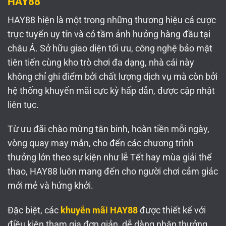
HAY88
HAY88 hiện là một trong những thương hiệu cá cược
trực tuyến uy tín và có tầm ảnh hưởng hàng đầu tại
châu Á. Sở hữu giao diện tối ưu, công nghệ bảo mật
tiên tiến cùng kho trò chơi đa dạng, nhà cái này
không chỉ ghi điểm bởi chất lượng dịch vụ mà còn bởi
hệ thống khuyến mãi cực kỳ hấp dẫn, được cập nhật
liên tục.
Từ ưu đãi chào mừng tân binh, hoàn tiền mỗi ngày,
vòng quay may mắn, cho đến các chương trình
thưởng lớn theo sự kiện như lễ Tết hay mùa giải thể
thao, HAY88 luôn mang đến cho người chơi cảm giác
mới mẻ và hứng khởi.
Đặc biệt, các
khuyễn mãi HAY88
được thiết kế với
điều kiện tham gia đơn giản, dễ dàng nhận thưởng.