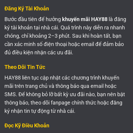
Đăng Ký Tài Khoản
Bước đầu tiên để hưởng
khuyến mãi HAY88
là đăng
ký tài khoản tại nhà cái. Quá trình này diễn ra nhanh
chóng, chỉ khoảng 2–3 phút. Sau khi hoàn tất, bạn
cần xác minh số điện thoại hoặc email để đảm bảo
đủ điều kiện nhận các ưu đãi.
Theo Dõi Tin Tức
HAY88 liên tục cập nhật các chương trình khuyến
mãi trên trang chủ và thông báo qua email hoặc
SMS. Để không bỏ lỡ bất kỳ ưu đãi nào, bạn nên bật
thông báo, theo dõi fanpage chính thức hoặc đăng
ký nhận tin tự động từ nhà cái.
Đọc Kỹ Điều Khoản