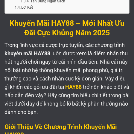
Tận Dụng Ngân Sách
Lời Kết
Khuyến Mãi HAY88 – Mới Nhất Ưu
Đãi Cực Khủng Năm 2025
Trong lĩnh vực cá cược trực tuyến, các chương trình
khuyễn mãi HAY88
luôn được xem là điểm nhấn thu
hút người chơi ngay từ cái nhìn đầu tiên. Nhà cái này
nổi bật nhờ hệ thống khuyến mãi phong phú, giá trị
thưởng cao và cách nhận cực kỳ đơn giản. Vậy điều
gì khiến các gói ưu đãi tại
HAY88
trở nên khác biệt và
hấp dẫn đến vậy? Hãy cùng tìm hiểu chi tiết trong bài
viết dưới đây để không bỏ lỡ bất kỳ phần thưởng nào
dành cho bạn.
Giới Thiệu Về Chương Trình Khuyến Mãi