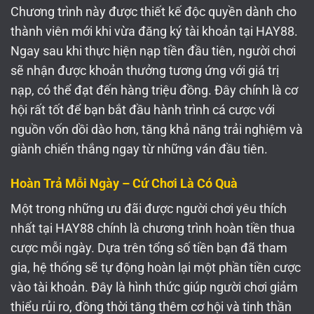
Chương trình này được thiết kế độc quyền dành cho
thành viên mới khi vừa đăng ký tài khoản tại HAY88.
Ngay sau khi thực hiện nạp tiền đầu tiên, người chơi
sẽ nhận được khoản thưởng tương ứng với giá trị
nạp, có thể đạt đến hàng triệu đồng. Đây chính là cơ
hội rất tốt để bạn bắt đầu hành trình cá cược với
nguồn vốn dồi dào hơn, tăng khả năng trải nghiệm và
giành chiến thắng ngay từ những ván đầu tiên.
Hoàn Trả Mỗi Ngày – Cứ Chơi Là Có Quà
Một trong những ưu đãi được người chơi yêu thích
nhất tại HAY88 chính là chương trình hoàn tiền thua
cược mỗi ngày. Dựa trên tổng số tiền bạn đã tham
gia, hệ thống sẽ tự động hoàn lại một phần tiền cược
vào tài khoản. Đây là hình thức giúp người chơi giảm
thiểu rủi ro, đồng thời tăng thêm cơ hội và tinh thần