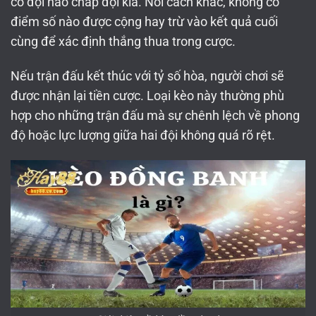
có đội nào chấp đội kia. Nói cách khác, không có
điểm số nào được cộng hay trừ vào kết quả cuối
cùng để xác định thắng thua trong cược.
Nếu trận đấu kết thúc với tỷ số hòa, người chơi sẽ
được nhận lại tiền cược. Loại kèo này thường phù
hợp cho những trận đấu mà sự chênh lệch về phong
độ hoặc lực lượng giữa hai đội không quá rõ rệt.