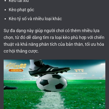
Kèo tài xỉu
Kèo phạt góc
Kèo tỷ số và nhiều loại khác
Sự đa dạng này giúp người chơi có thêm nhiều lựa
chọn, từ đó dễ dàng tìm ra loại kèo phù hợp với chiến
thuật và khả năng phân tích của bản thân, tối ưu hóa
cơ hội thắng cược.